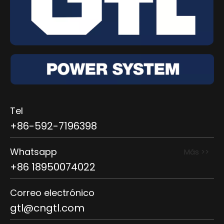
Tel
+86-592-7196398
Whatsapp
Más >>
+86 18950074022
Correo electrónico
gtl@cngtl.com