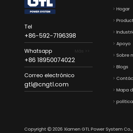
Hogar
Produc
Tel
Industr
+86-592-7196398
Apoyo
Whatsapp
Más >>
Sobre 
+86 18950074022
Blogs
Correo electrónico
Contác
gtl@cngtl.com
Mapa de
polític
Copyright
2026
Xiamen GTL Power System Co., 
