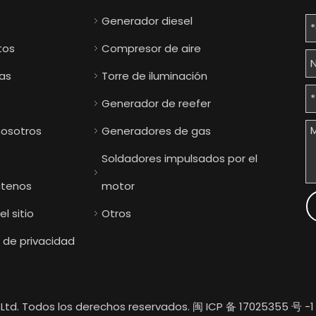
Generador diesel
tos
Compresor de aire
ias
Torre de iluminación
Generador de reefer
nosotros
Generadores de gas
Soldadores impulsados ​​por el
tenos
motor
l sitio
Otros
a de privacidad
Ltd. Todos los derechos reservados.
闽 ICP 备 17025355 号 -1