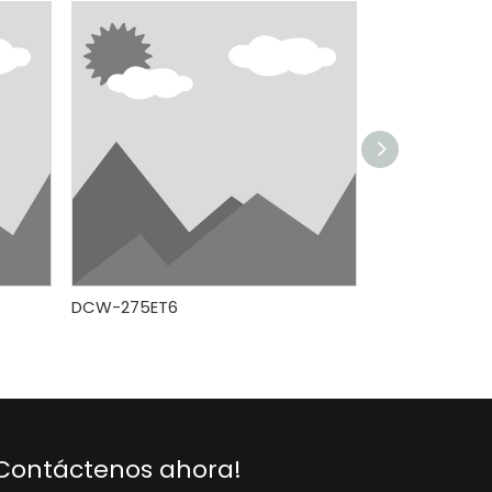
DCW-275ET6
DCW-280T6
Contáctenos ahora!