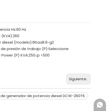
encia Hz:
60 Hz
 (KVA):
260
 diesel (modelo):
6ltaa8.9-g2
 de presión de trabajo (P):
Seleccione
 Power (P) KVA:
250≤p <500
Siguiente:
 de generador de potencia diesel DCW-260T6
+86 18