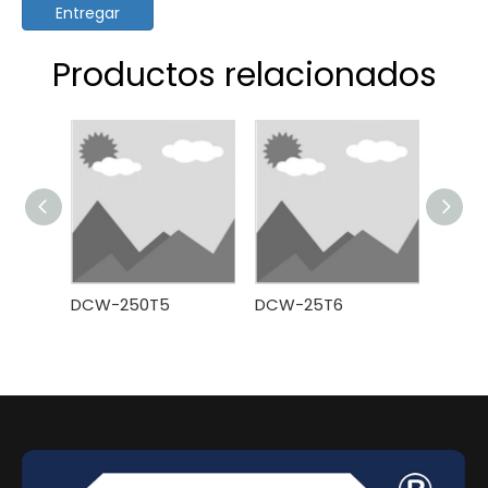
Entregar
Productos relacionados
DCW-250T5
DCW-25T6
DCW-