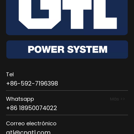
Tel
+86-592-7196398
Whatsapp
Más >>
+86 18950074022
Correo electrónico
gtl@cngtl.com