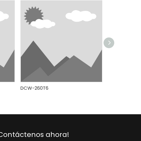
DCW-260T6
DCW-275ET6
Contáctenos ahora!