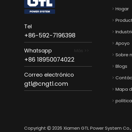
Hogar
Produc
Tel
Industr
+86-592-7196398
Apoyo
Whatsapp
Más >>
Sobre 
+86 18950074022
Blogs
Correo electrónico
Contác
gtl@cngtl.com
Mapa de
polític
Copyright
2026
Xiamen GTL Power System Co., 
