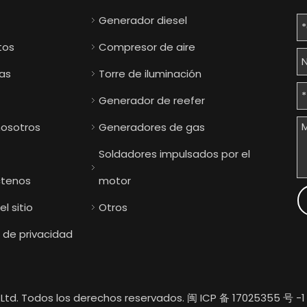
Generador diesel
tos
Compresor de aire
ias
Torre de iluminación
Generador de reefer
nosotros
Generadores de gas
Soldadores impulsados ​​por el
tenos
motor
l sitio
Otros
a de privacidad
Ltd. Todos los derechos reservados.
闽 ICP 备 17025355 号 -1