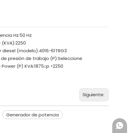
encia Hz:
50 Hz
 (KVA):
2250
 diesel (modelo):
4016-61TRG3
 de presión de trabajo (P):
Seleccione
 Power (P) KVA:
1875≤p <2250
Siguiente:
Generador de potencia
+86 18