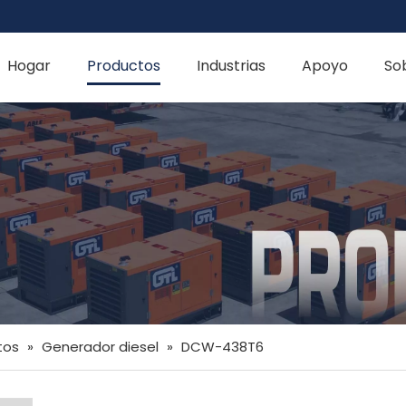
Hogar
Productos
Industrias
Apoyo
So
tos
»
Generador diesel
»
DCW-438T6