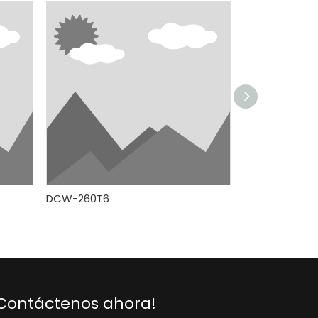
DCW-260T6
DCW-275ET6
Contáctenos ahora!