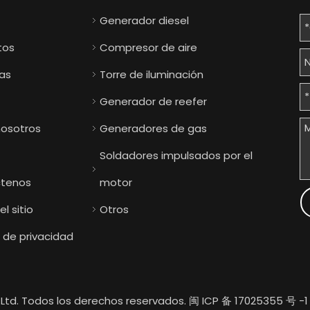
Generador diesel
tos
Compresor de aire
ias
Torre de iluminación
Generador de reefer
nosotros
Generadores de gas
Soldadores impulsados ​​por el
tenos
motor
l sitio
Otros
a de privacidad
Ltd. Todos los derechos reservados.
闽 ICP 备 17025355 号 -1