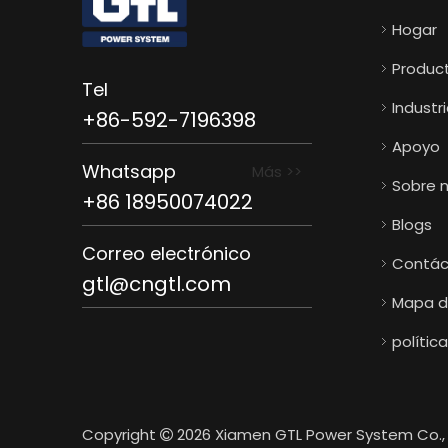
Hogar
Produc
Tel
Industr
+86-592-7196398
Apoyo
Whatsapp
Más >>
Sobre 
+86 18950074022
Blogs
Correo electrónico
Contác
gtl@cngtl.com
Mapa de
polític
Copyright
2026
Xiamen GTL Power System Co., 
