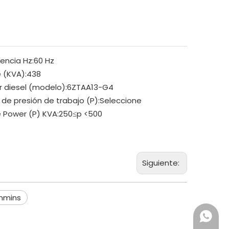
encia Hz:
60 Hz
 (KVA):
438
 diesel (modelo):
6ZTAA13-G4
 de presión de trabajo (P):
Seleccione
 Power (P) KVA:
250≤p <500
Siguiente:
mmins
+86 18