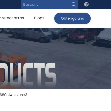
bre nosotros
Blogs
Obtenga una
cotización>
680S14CG-NR3