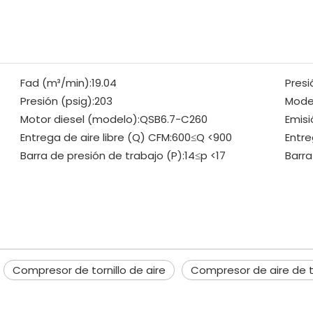
Fad (m³/min):
19.04
Presi
Presión (psig):
203
Mode
Motor diesel (modelo):
QSB6.7-C260
Emisi
Entrega de aire libre (Q) CFM:
600≤Q <900
Entre
Barra de presión de trabajo (P):
14≤p <17
Barra
Compresor de tornillo de aire
Compresor de aire de to