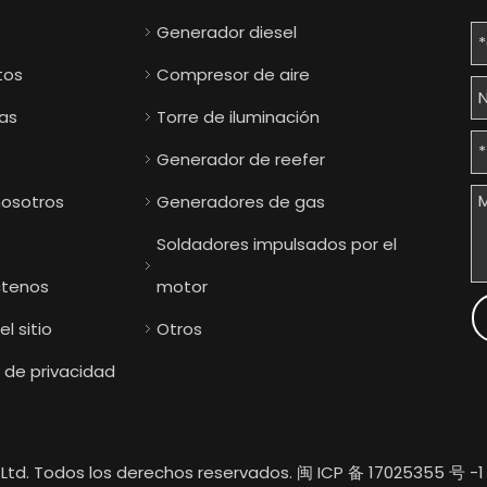
Generador diesel
tos
Compresor de aire
ias
Torre de iluminación
Generador de reefer
nosotros
Generadores de gas
Soldadores impulsados ​​por el
tenos
motor
l sitio
Otros
a de privacidad
Ltd. Todos los derechos reservados.
闽 ICP 备 17025355 号 -1