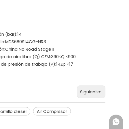
ón (bar):
14
lo:
MDS680S14CG-NR3
ón:
China No Road Stage II
ga de aire libre (Q) CFM:
390≤Q <900
 de presión de trabajo (P):
14≤p <17
Siguiente:
rnillo diesel
Air Comprssor
+86 18