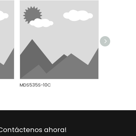
MDS535S-10C
MDS428S12C
Contáctenos ahora!