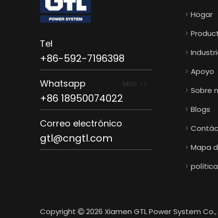
Hogar
Produc
Tel
Industr
+86-592-7196398
Apoyo
Whatsapp
Más >>
Sobre 
+86 18950074022
Blogs
Correo electrónico
Contác
gtl@cngtl.com
Mapa de
polític
Copyright
2026
Xiamen GTL Power System Co., 
