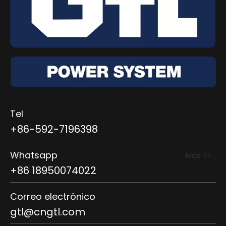
Tel
+86-592-7196398
Whatsapp
Más >>
+86 18950074022
Correo electrónico
gtl@cngtl.com